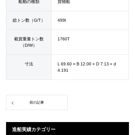
船舶の種類
貨物船
総トン数（G/T）
499t
載貨重量トン数
1760T
（D/W）
寸法
L 69.60 × B 12.00 × D 7.13 × d
4.191
前の記事
造船実績カテゴリー