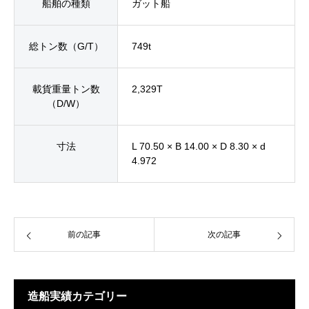
船舶の種類
ガット船
総トン数（G/T）
749t
載貨重量トン数
2,329T
（D/W）
寸法
L 70.50 × B 14.00 × D 8.30 × d
4.972
前の記事
次の記事
造船実績カテゴリー