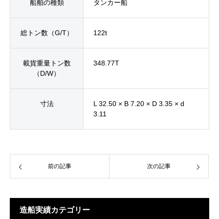
船舶の種類
タンカー船
総トン数（G/T）
122t
載貨重量トン数
348.77T
（D/W）
寸法
L 32.50 × B 7.20 × D 3.35 × d
3.11
前の記事
次の記事
造船実績カテゴリー