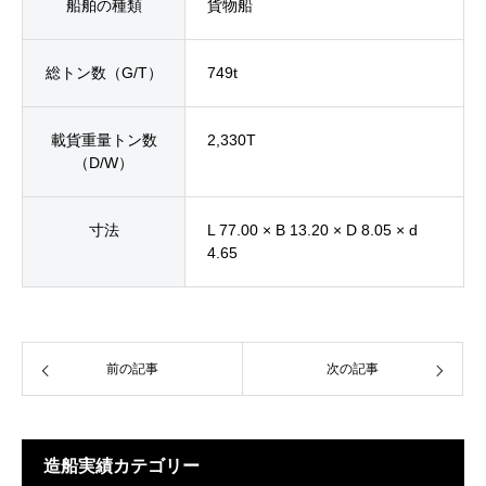
船舶の種類
貨物船
総トン数（G/T）
749t
載貨重量トン数
2,330T
（D/W）
寸法
L 77.00 × B 13.20 × D 8.05 × d
4.65
前の記事
次の記事
造船実績カテゴリー